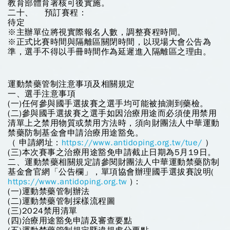
教育部體育署核可後實施。
二十、 預訂賽程：
待定
※主辦單位將視實際報名人數，調整賽程時間。
※正式比賽時間與隔離區關閉時間，以現場大會公告為
準，選手不得以手冊時間作為延遲進入隔離區之理由。
運動禁藥管制注意事項及相關規定
一、選手注意事項
(一)任何參與國手選拔賽之選手均可能被抽測到藥檢。
(二)參與國手選拔賽之選手如因治療用途而必須使用禁用
清單上之禁用物質或禁用方法時，須向財團法人中華運動
禁藥防制基金會申請治療用途豁免。
（ 申請網址：
https://www.antidoping.org.tw/tue/
）
(三)本次賽事之治療用途豁免申請截止日期為5月19日。
二、運動禁藥相關規定請參閱財團法人中華運動禁藥防制
基金會官網「公告欄」，單項協會辦理國手選拔賽說明(
https://www.antidoping.org.tw
)：
(一)運動禁藥管制辦法
(二)運動禁藥管制採樣流程圖
(三)2024禁用清單
(四)治療用途豁免申請及審查要點