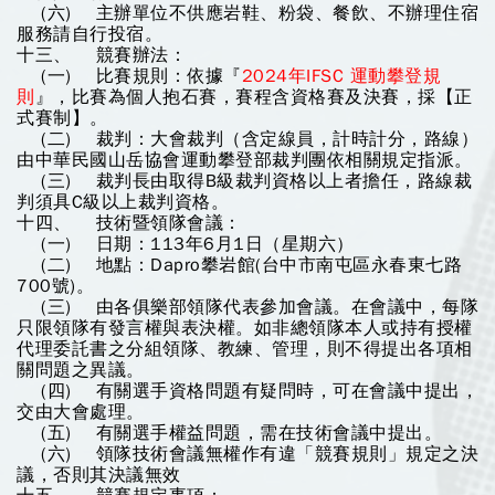
(六) 主辦單位不供應岩鞋、粉袋、餐飲、不辦理住宿
服務請自行投宿。
十三、 競賽辦法：
(一) 比賽規則：依據『
2024年IFSC 運動攀登規
則
』，比賽為個人抱石賽，賽程含資格賽及決賽，採【正
式賽制】。
(二) 裁判：大會裁判（含定線員，計時計分，路線）
由中華民國山岳協會運動攀登部裁判團依相關規定指派。
(三) 裁判長由取得B級裁判資格以上者擔任，路線裁
判須具C級以上裁判資格。
十四、 技術暨領隊會議：
(一) 日期：113年6月1日（星期六）
(二) 地點：Dapro攀岩館(台中市南屯區永春東七路
700號)。
(三) 由各俱樂部領隊代表參加會議。在會議中，每隊
只限領隊有發言權與表決權。如非總領隊本人或持有授權
代理委託書之分組領隊、教練、管理，則不得提出各項相
關問題之異議。
(四) 有關選手資格問題有疑問時，可在會議中提出，
交由大會處理。
(五) 有關選手權益問題，需在技術會議中提出。
(六) 領隊技術會議無權作有違「競賽規則」規定之決
議，否則其決議無效