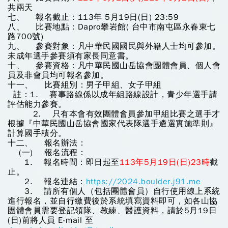
共兩天
七、 報名截止：113年 5月19日(日) 23:59
八、 比賽地點：Dapro攀岩館( 台中市南屯區永春東七
路700號)
九、 參賽對象：凡中華民國國民與外籍人士均可參加。
未成年選手參賽須有家長同意書。
十、 參賽資格：凡中華民國山岳協會團體會員、個人會
員及非會員均可報名參加。
十一、 比賽組別：男子甲組、女子甲組
註：1. 賽事路線係以成年組路線設計，青少年選手請
評估能力參賽。
2. 只有本會有效團體會員參加甲組比賽之選手才
根據『中華民國山岳協會國家代表隊選手遴選實施準則』
計算國手積分。
十二、 報名辦法：
(一) 報名流程：
1. 報名時間：即日起至
113年5月19日(日)23時
截
止。
2. 報名連結：
https://2024.boulder.j91.me
3. 請所有個人（包括團體會員）自行使用線上系統
進行報名，並自行繳費後於系統填寫資料即可，如各山協
團體會員需要登記領隊、教練、醫護資料，請於5月19日
(日)前將人員 E-mail 至