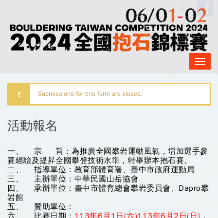
移至主內容
Login
with
Face
Togg
navig
Submissions for this form are closed.
警告訊息
一、 宗 旨：為推廣全國攀岩運動風氣，增加選手參
活動報名
賽經驗及提昇全國攀登技術水準，特舉辦本抱石賽。
二、 指導單位：教育部體育署、臺中市政府運動局
三、 主辦單位：中華民國山岳協會
四、 承辦單位：臺中市體育總會攀岩委員會、Dapro攀
岩館
五、 贊助單位：
六、 比賽日期：
113年6月1日(六)113年6月2日(日)
，