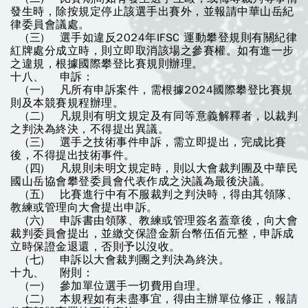
發生時，除按規定停止該選手出賽外，並報請中華山岳紀
律委員會議處。
(三) 選手如違反2024年IFSC 運動攀登規則有關紀律
紅牌處分成立時，則立即取消該場之參賽權。如有進一步
之違規，根據國際攀登比賽規則辦理。
十八、 申訴：
(一) 凡所有申訴案件，需根據2024國際攀登比賽規
則及本競賽規程辦理。
(二) 凡規則有明文規定及有同等意義解釋者，以裁判
之判決為終決，不得提出異議。
(三) 選手之技術事件申訴，需立即提出，完成比賽
後，不得提出技術事件。
(四) 凡規則未明文規定時，則以大會裁判團及中華民
國山岳協會攀登委員會代表作成之決議為最後決議。
(五) 比賽進行中有不服裁判之判決時，得由其領隊、
教練或管理向大會提出申訴。
(六) 申訴書由領隊、教練或管理簽名蓋章後，向大會
裁判委員會提出，並繳交保證金新台幣伍佰元整，申訴成
立時保證金退還，否則予以沒收。
(七) 申訴以大會裁判團之判決為終決。
十九、 附則：
(一) 參加單位選手一切費用自理。
(二) 本規程如有未盡事宜，得由主辦單位修正，報請