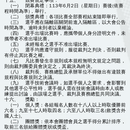
十五、 競賽規定事項：
(一) 閉幕典禮：113年6月2日（星期日）賽後(依賽
程時間為準)，舉行。
(二) 頒獎典禮：各項比賽全部賽程結束隨即舉行。
(三) 選手應在隔離區關閉前進入隔離區，以大會公告
時間為準。逾時未到者以棄權論。
(四) 選手出場比賽時，應攜帶個人身分證明文件，未
攜帶者不准出場比賽。
(五) 未經報名之選手不准出場比賽。
(六) 選手均應遵守規則，服從裁判之判決，否則裁判
有停止其比賽之權。
(七) 凡比賽發生非規則或本規程無明文規定之問題，
則由裁判團委員會決定之，其裁決為終決。
(八) 裁判長、賽務總監及承辦單位不得做出有違競賽
規程與比賽規則之決議。
(九) 選手技術會議時，如選手個人之要求，會影響到
其他選手公平性時，選手個人需在技術會議時由本人或教
練提出討論，由該場之選手、裁判及賽務總監共同決議。
十六、 獎勵：
(一) 個人獎：各組報名人數在十八人以上時取優勝前
六名；九至十七人時取四名；六至八人時取三名(敘獎含外
國人士)。
(二) 團體獎：依本會團體會員之選手得分累計排序，
取前三名頒給團體獎狀或獎盃。