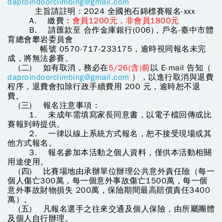
daproindoorclimbing@gmail.com
主旨請註明：2024 全國抱石錦標賽報名-xxx
A. 繳費：
會員1200元，非會員1800元
B. 請匯款至 合作金庫銀行(006)，戶名-臺中市體
育總會攀岩委員會
帳號 0570-717-233175，逾時視同報名未完
成，將無法參賽。
(二) 如有取消，務必在
5/26(含)前
以 E-mail 告知（
daproindoorclimbing@gmail.com
），以進行取消與退費
程序，退費會扣除行政手續費用 200 元，逾時恕不退
費。
(三) 報名注意事項：
1. 未成年需填寫家長同意書，以電子檔回傳或比
賽報到時提供。
2. 一律以線上系統方式報名，恕不接受現場或其
他方式報名。
3. 報名參加本活動之個人資料，僅供本活動相關
用途使用。
(四) 比賽場地由承辦單位辦理公共意外責任險（每一
個人傷亡300萬，每一個意外事故傷亡1500萬，每一個
意外事故財物損失 200萬，保險期間最高賠償責任3400
萬）。
(五) 凡報名選手之往來交通及個人保險，由所屬團體
及個人自行辦理。