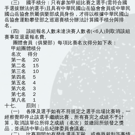
(三) 國手積分：只有參加甲組比賽之選手(需符合國
手選拔辦法的選手)且具有中華民國山岳協會會員或中華民
國山岳協會所屬俱樂部成員身份，才得以根據中華民國山
岳協會運動攀登部之巡迴賽積分辦法計算國手積分與排
名。
(四) 該組報名人數未達決賽人數者(<6人)則取消該組
賽事並退還報名費。
團體會員（俱樂部）每項比賽名次得分如下表：
甲組團體積分
名次 得分
第一名 20
第二名 15
第三名 10
第四名 5
第五名 4
第六名 3
第七名 2
第八名 1
十七、 罰則：
(一) 各隊及選手如有不符規定之選手出場比賽時，一
經察覺即停止該選手繼續比賽，所有賽完之成績不予計
算，取消該單位所得之成績（名次）並繳回所頒發之獎
品，並函請中華山岳紀律委員會議處。
(二) 比賽期間如有發生選手互毆，或侮辱裁判等事情